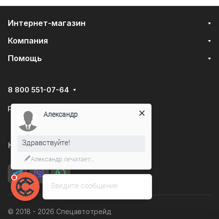
Интернет-магазин
Компания
Помощь
8 800 551-07-64
podarovdr@specautotrade.pro
Александр
Здравствуйте!
Нижний Новгород, Чаадаева д.10к
Александр
печатает...
Введите сообщение
© 2018 - 2026 Спецавтотрейд