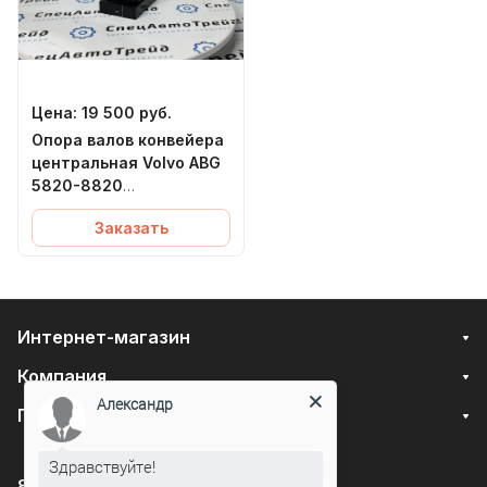
Цена:
19 500
руб.
Опора валов конвейера
центральная Volvo ABG
5820-8820
(RM80787989,
Заказать
80787989)
Интернет-магазин
Компания
Александр
Помощь
Здравствуйте!
8 800 551-07-64