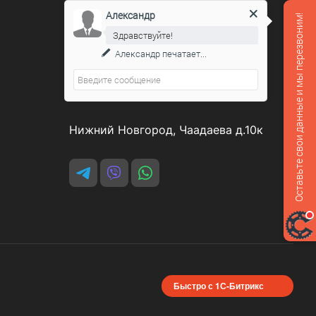
Александр
Оставьте свои данные и мы перезвоним!
Контакты
Здравствуйте!
Александр
печатает...
8 800 551-07-64
podarovdr@specautotrade.pro
Нижний Новгород, Чаадаева д.10к
Быстро с 1С-Битрикс