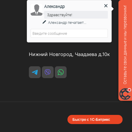
Александр
Оставьте свои данные и мы перезвоним!
Контакты
Здравствуйте!
Александр
печатает...
8 800 551-07-64
podarovdr@specautotrade.pro
Нижний Новгород, Чаадаева д.10к
Быстро с 1С-Битрикс