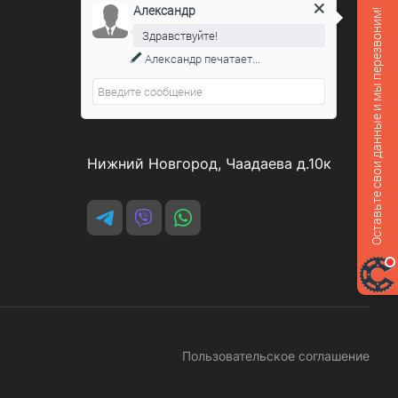
Александр
Оставьте свои данные и мы перезвоним!
Контакты
Здравствуйте!
Александр
печатает...
8 800 551-07-64
podarovdr@specautotrade.pro
Нижний Новгород, Чаадаева д.10к
Пользовательское соглашение