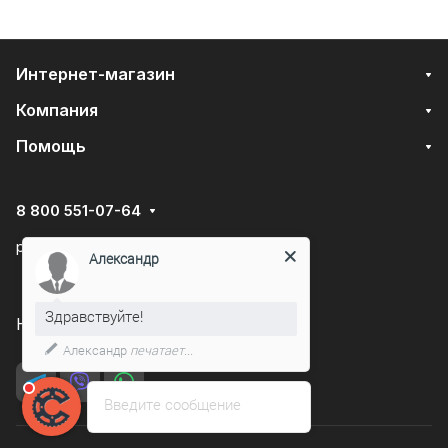
Интернет-магазин
Компания
Помощь
8 800 551-07-64
podarovdr@specautotrade.pro
Александр
Здравствуйте!
Нижний Новгород, Чаадаева д.10к
Александр
печатает...
Введите сообщение