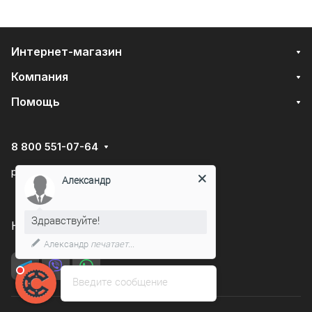
Интернет-магазин
Компания
Помощь
8 800 551-07-64
podarovdr@specautotrade.pro
Александр
Здравствуйте!
Нижний Новгород, Чаадаева д.10к
Александр
печатает...
Введите сообщение