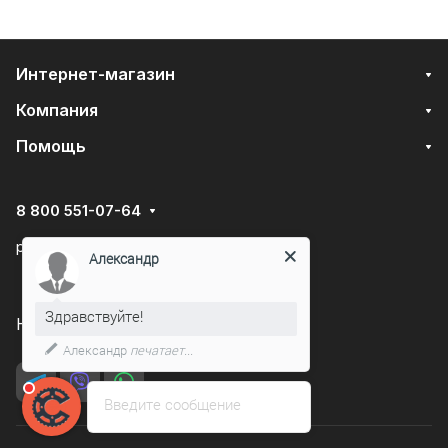
Интернет-магазин
Компания
Помощь
8 800 551-07-64
podarovdr@specautotrade.pro
Александр
Здравствуйте!
Нижний Новгород, Чаадаева д.10к
Александр
печатает...
Введите сообщение