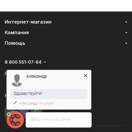
Интернет-магазин
Компания
Помощь
8 800 551-07-64
podarovdr@specautotrade.pro
Александр
Здравствуйте!
Нижний Новгород, Чаадаева д.10к
Александр
печатает...
Введите сообщение