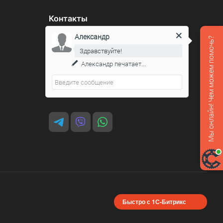
Контакты
Александр
8 800 551-07-64
Мы онлайн! Чем можем помочь?
Здравствуйте!
podarovdr@specautotrade.pro
Александр
печатает...
Нижний Новгород, Чаадаева д.10к
Быстро с 1С-Битрикс