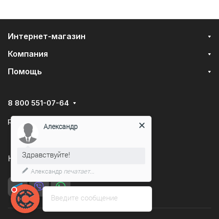
Интернет-магазин
Компания
Помощь
8 800 551-07-64
podarovdr@specautotrade.pro
Александр
Здравствуйте!
Нижний Новгород, Чаадаева д.10к
Александр
печатает...
Введите сообщение