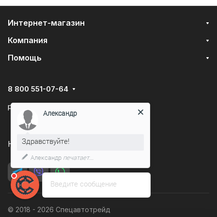
Интернет-магазин
Компания
Помощь
8 800 551-07-64
podarovdr@specautotrade.pro
Александр
Здравствуйте!
Нижний Новгород, Чаадаева д.10к
Александр
печатает...
Введите сообщение
© 2018 - 2026 Спецавтотрейд