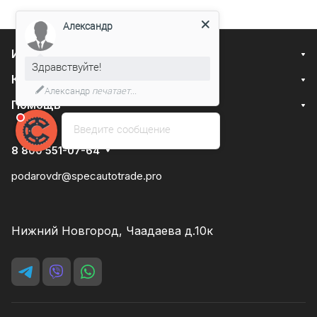
Александр
Интернет-магазин
Здравствуйте!
Компания
Александр
печатает...
Помощь
Введите сообщение
8 800 551-07-64
podarovdr@specautotrade.pro
Нижний Новгород, Чаадаева д.10к