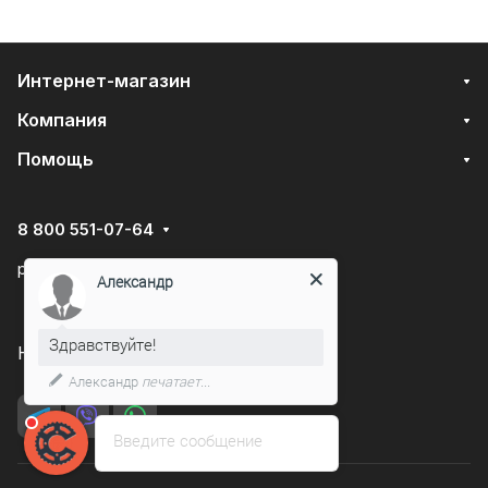
Интернет-магазин
Компания
Помощь
8 800 551-07-64
podarovdr@specautotrade.pro
Александр
Здравствуйте!
Нижний Новгород, Чаадаева д.10к
Александр
печатает...
Введите сообщение