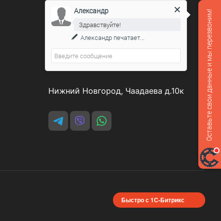
Александр
Оставьте свои данные и мы перезвоним!
Контакты
Здравствуйте!
Александр
печатает...
8 800 551-07-64
podarovdr@specautotrade.pro
Нижний Новгород, Чаадаева д.10к
Быстро с 1С-Битрикс