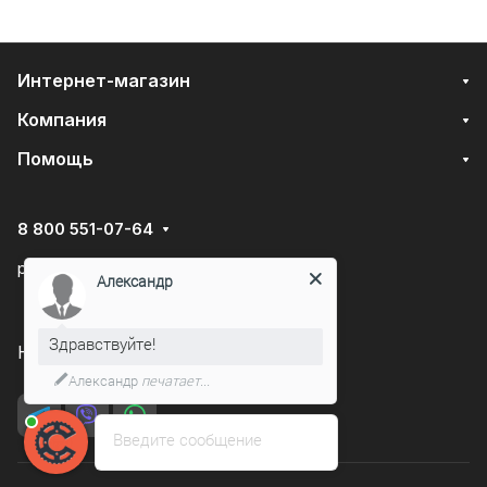
Интернет-магазин
Компания
Помощь
8 800 551-07-64
podarovdr@specautotrade.pro
Александр
Здравствуйте!
Нижний Новгород, Чаадаева д.10к
Александр
печатает...
Введите сообщение