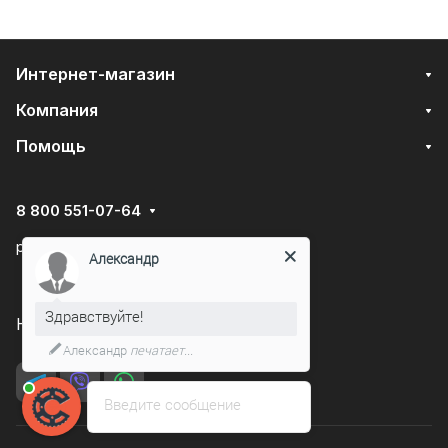
Интернет-магазин
Компания
Помощь
8 800 551-07-64
podarovdr@specautotrade.pro
Александр
Здравствуйте!
Нижний Новгород, Чаадаева д.10к
Александр
печатает...
Введите сообщение