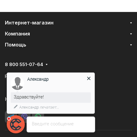
Интернет-магазин
Компания
Помощь
8 800 551-07-64
podarovdr@specautotrade.pro
Александр
Здравствуйте!
Нижний Новгород, Чаадаева д.10к
Александр
печатает...
Введите сообщение