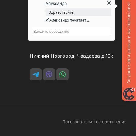
Александр
Оставьте свои данные и мы перезвоним!
Контакты
Здравствуйте!
Александр
печатает...
8 800 551-07-64
podarovdr@specautotrade.pro
Нижний Новгород, Чаадаева д.10к
Пользовательское соглашение