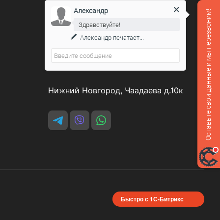
Александр
Оставьте свои данные и мы перезвоним!
Контакты
Здравствуйте!
Александр
печатает...
8 800 551-07-64
podarovdr@specautotrade.pro
Нижний Новгород, Чаадаева д.10к
Быстро с 1С-Битрикс