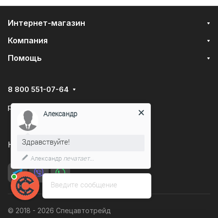
Интернет-магазин
Компания
Помощь
8 800 551-07-64
podarovdr@specautotrade.pro
Александр
Здравствуйте!
Нижний Новгород, Чаадаева д.10к
Александр
печатает...
Введите сообщение
© 2018 - 2026 Спецавтотрейд