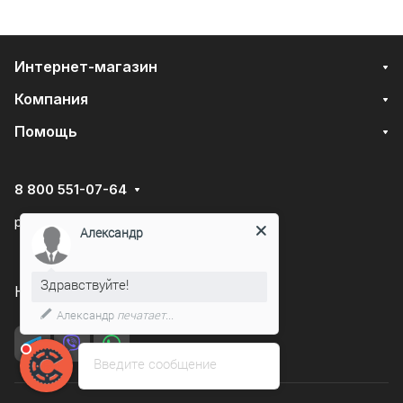
Интернет-магазин
Компания
Помощь
8 800 551-07-64
podarovdr@specautotrade.pro
Александр
Здравствуйте!
Нижний Новгород, Чаадаева д.10к
Александр
печатает...
Введите сообщение