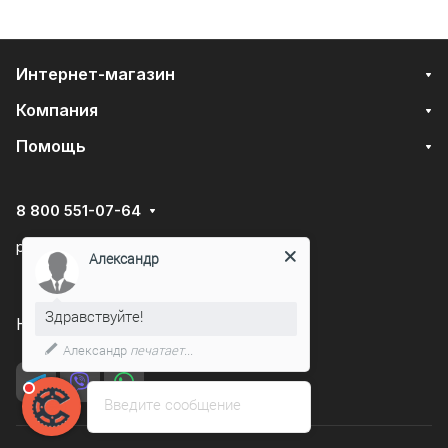
Интернет-магазин
Компания
Помощь
8 800 551-07-64
podarovdr@specautotrade.pro
Александр
Здравствуйте!
Нижний Новгород, Чаадаева д.10к
Александр
печатает...
Введите сообщение