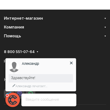
Интернет-магазин
Компания
Помощь
8 800 551-07-64
podarovdr@specautotrade.pro
Александр
Здравствуйте!
Нижний Новгород, Чаадаева д.10к
Александр
печатает...
Введите сообщение