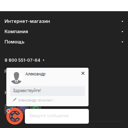
Интернет-магазин
Компания
Помощь
8 800 551-07-64
podarovdr@specautotrade.pro
Александр
Здравствуйте!
Нижний Новгород, Чаадаева д.10к
Александр
печатает...
Введите сообщение