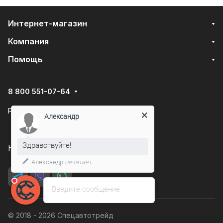
Интернет-магазин
Компания
Помощь
8 800 551-07-64
podarovdr@specautotrade.pro
Александр
Здравствуйте!
Нижний Новгород, Чаадаева д.10к
Александр
печатает...
Введите сообщение
© 2018 - 2026 Спецавтотрейд