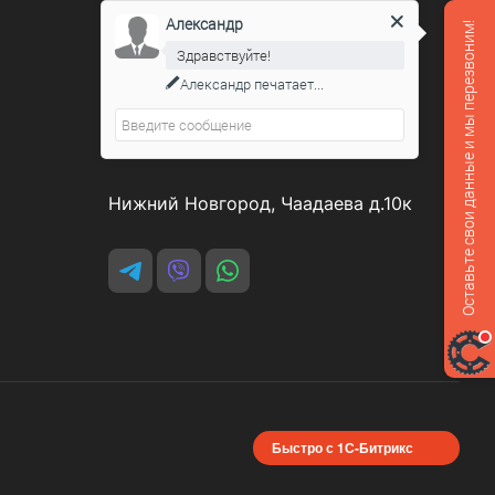
Александр
Оставьте свои данные и мы перезвоним!
Контакты
Здравствуйте!
Александр
печатает...
8 800 551-07-64
podarovdr@specautotrade.pro
Нижний Новгород, Чаадаева д.10к
Быстро с 1С-Битрикс